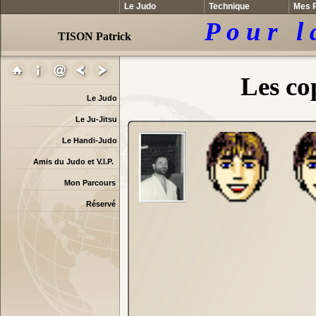
Le Judo
Technique
Mes P
P o u r l 
TISON Patrick
Les co
Le Judo
Le Ju-Jitsu
Le Handi-Judo
Amis du Judo et V.I.P.
Mon Parcours
Réservé