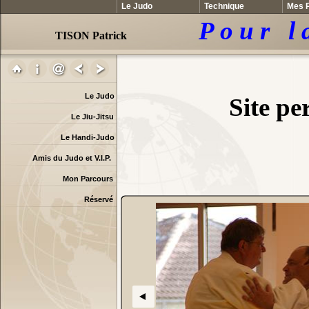
Le Judo
Technique
Mes P
P o u r l 
TISON Patrick
Le Judo
Site p
Le Jiu-Jitsu
Le Handi-Judo
Amis du Judo et V.I.P.
Mon Parcours
Réservé